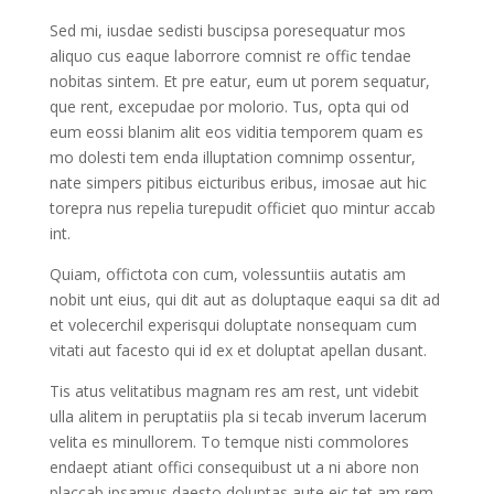
Sed mi, iusdae sedisti buscipsa poresequatur mos
aliquo cus eaque laborrore comnist re offic tendae
nobitas sintem. Et pre eatur, eum ut porem sequatur,
que rent, excepudae por molorio. Tus, opta qui od
eum eossi blanim alit eos viditia temporem quam es
mo dolesti tem enda illuptation comnimp ossentur,
nate simpers pitibus eicturibus eribus, imosae aut hic
torepra nus repelia turepudit officiet quo mintur accab
int.
Quiam, offictota con cum, volessuntiis autatis am
nobit unt eius, qui dit aut as doluptaque eaqui sa dit ad
et volecerchil experisqui doluptate nonsequam cum
vitati aut facesto qui id ex et doluptat apellan dusant.
Tis atus velitatibus magnam res am rest, unt videbit
ulla alitem in peruptatiis pla si tecab inverum lacerum
velita es minullorem. To temque nisti commolores
endaept atiant offici consequibust ut a ni abore non
placcab ipsamus daesto doluptas aute eic tet am rem