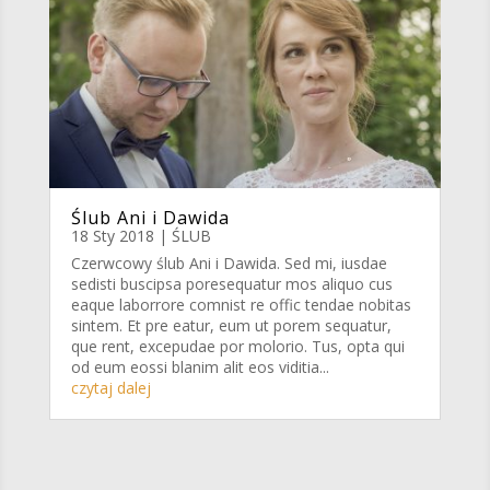
Ślub Ani i Dawida
18 Sty 2018
|
ŚLUB
Czerwcowy ślub Ani i Dawida. Sed mi, iusdae
sedisti buscipsa poresequatur mos aliquo cus
eaque laborrore comnist re offic tendae nobitas
sintem. Et pre eatur, eum ut porem sequatur,
que rent, excepudae por molorio. Tus, opta qui
od eum eossi blanim alit eos viditia...
czytaj dalej